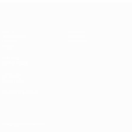
Лига чемпионов УЕФА по футзалу
Матчи
Команды
Жеребьевки
История
Группы
О турнире
Видео
САЙТЫ
СЕТИ УЕФА
UEFA.com
Фонд УЕФА
СМЕНИТЬ ЯЗЫК
Русский
English
Français
Deutsch
Русский
Español
Italiano
Português
Конфиденциальность