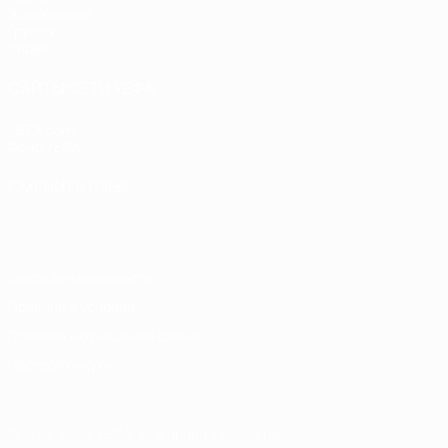
Жеребьевки
Группы
Видео
САЙТЫ СЕТИ УЕФА
UEFA.com
Фонд УЕФА
СМЕНИТЬ ЯЗЫК
Русский
English
Français
Deutsch
Русский
Español
Italiano
Конфиденциальность
Правила и условия
Правила в отношении cookie
Настройки куки
© 1998-2026 УЕФА. Все права защищены