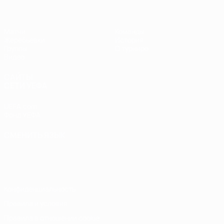
Матчи
Команды
Жеребьевки
История
Группы
О турнире
Видео
САЙТЫ
СЕТИ УЕФА
UEFA.com
Фонд УЕФА
СМЕНИТЬ ЯЗЫК
Русский
English
Français
Deutsch
Русский
Español
Italiano
Português
Конфиденциальность
Правила и условия
Правила в отношении cookie