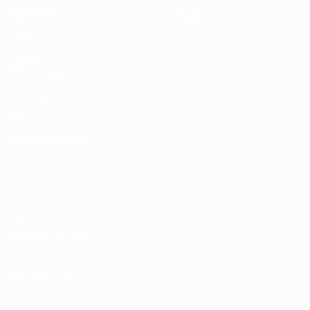
Жеребьевки
История
Группы
О турнире
Видео
САЙТЫ
СЕТИ УЕФА
UEFA.com
Фонд УЕФА
СМЕНИТЬ ЯЗЫК
Русский
English
Français
Deutsch
Русский
Español
Italiano
Português
Конфиденциальность
Правила и условия
Правила в отношении cookie
Настройки куки