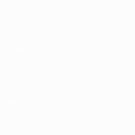
Жеребьевки
История
Группы
О турнире
Видео
САЙТЫ
СЕТИ УЕФА
UEFA.com
Фонд УЕФА
СМЕНИТЬ ЯЗЫК
Русский
English
Français
Deutsch
Русский
Español
Italiano
Português
Конфиденциальность
Правила и условия
Правила в отношении cookie
Настройки куки