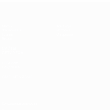
Лига чемпионов УЕФА по футзалу
Матчи
Команды
Жеребьевки
История
Группы
О турнире
Видео
САЙТЫ
СЕТИ УЕФА
UEFA.com
Фонд УЕФА
СМЕНИТЬ ЯЗЫК
Русский
English
Français
Deutsch
Русский
Español
Italiano
Português
Конфиденциальность