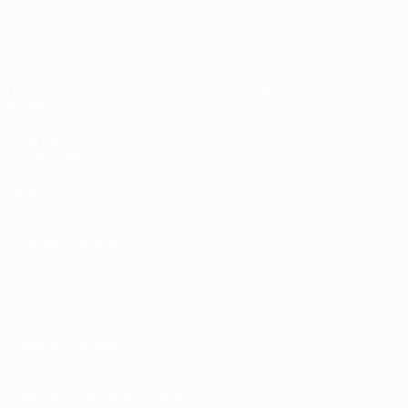
Матчи
Команды
Жеребьевки
История
Группы
О турнире
Видео
САЙТЫ
СЕТИ УЕФА
UEFA.com
Фонд УЕФА
СМЕНИТЬ ЯЗЫК
Русский
English
Français
Deutsch
Русский
Español
Italiano
Português
Конфиденциальность
Правила и условия
Правила в отношении cookie