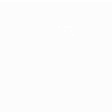
Команды
История
О турнире
Português