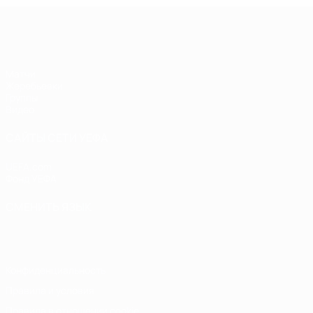
Лига чемпионов УЕФА по футзалу
Матчи
Жеребьевки
Группы
Видео
САЙТЫ СЕТИ УЕФА
UEFA.com
Фонд УЕФА
СМЕНИТЬ ЯЗЫК
Русский
English
Français
Deutsch
Русский
Español
Italiano
Конфиденциальность
Правила и условия
Правила в отношении cookie