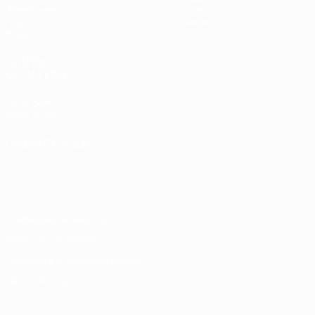
Жеребьевки
История
Группы
О турнире
Видео
САЙТЫ
СЕТИ УЕФА
UEFA.com
Фонд УЕФА
СМЕНИТЬ ЯЗЫК
Русский
English
Français
Deutsch
Русский
Español
Italiano
Português
Конфиденциальность
Правила и условия
Правила в отношении cookie
Настройки куки