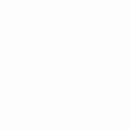
Жеребьевки
История
Группы
О турнире
Видео
САЙТЫ
СЕТИ УЕФА
UEFA.com
Фонд УЕФА
СМЕНИТЬ ЯЗЫК
Русский
English
Français
Deutsch
Русский
Español
Italiano
Português
Конфиденциальность
Правила и условия
Правила в отношении cookie
Настройки куки