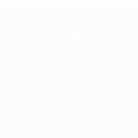
Команды
История
О турнире
Português