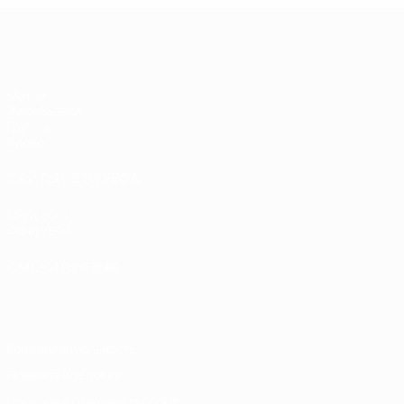
Лига чемпионов УЕФА по футзалу
Матчи
Жеребьевки
Группы
Видео
САЙТЫ СЕТИ УЕФА
UEFA.com
Фонд УЕФА
СМЕНИТЬ ЯЗЫК
Русский
English
Français
Deutsch
Русский
Español
Italiano
Конфиденциальность
Правила и условия
Правила в отношении cookie