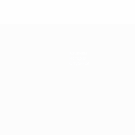
Все матчи
Команды
История
О турнире
Português