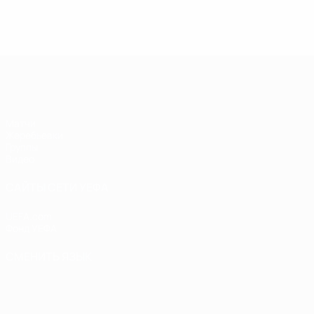
Лига чемпионов УЕФА по футзалу
Матчи
Жеребьевки
Группы
Видео
САЙТЫ СЕТИ УЕФА
UEFA.com
Фонд УЕФА
СМЕНИТЬ ЯЗЫК
Русский
English
Français
Deutsch
Русский
Español
Italiano