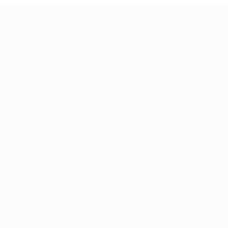
Лига чемпионов УЕФА по футзалу
Матчи
Жеребьевки
Группы
Видео
САЙТЫ СЕТИ УЕФА
UEFA.com
Фонд УЕФА
СМЕНИТЬ ЯЗЫК
Русский
English
Français
Deutsch
Русский
Español
Italiano
Конфиденциальность
Правила и условия
Правила в отношении cookie