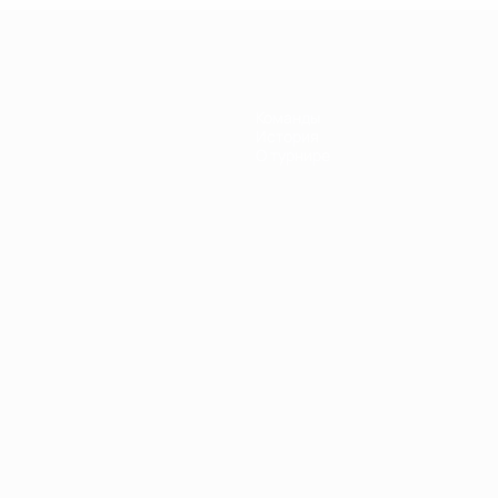
Команды
История
О турнире
Português