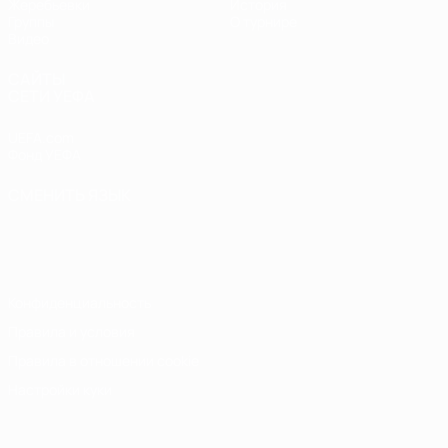
Жеребьевки
История
Группы
О турнире
Видео
САЙТЫ
СЕТИ УЕФА
UEFA.com
Фонд УЕФА
СМЕНИТЬ ЯЗЫК
Русский
English
Français
Deutsch
Русский
Español
Italiano
Português
Конфиденциальность
Правила и условия
Правила в отношении cookie
Настройки куки