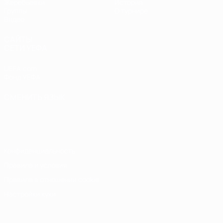
Жеребьевки
История
Группы
О турнире
Видео
САЙТЫ
СЕТИ УЕФА
UEFA.com
Фонд УЕФА
СМЕНИТЬ ЯЗЫК
Русский
English
Français
Deutsch
Русский
Español
Italiano
Português
Конфиденциальность
Правила и условия
Правила в отношении cookie
Настройки куки