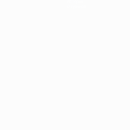
История
О турнире
Português