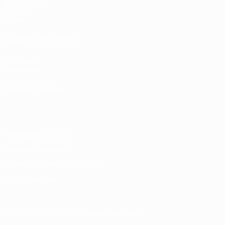
Жеребьевки
Группы
Видео
САЙТЫ СЕТИ УЕФА
UEFA.com
Фонд УЕФА
СМЕНИТЬ ЯЗЫК
Русский
English
Français
Deutsch
Русский
Español
Italiano
Конфиденциальность
Правила и условия
Правила в отношении cookie
Настройки куки
© 1998-2026 УЕФА. Все права защищены