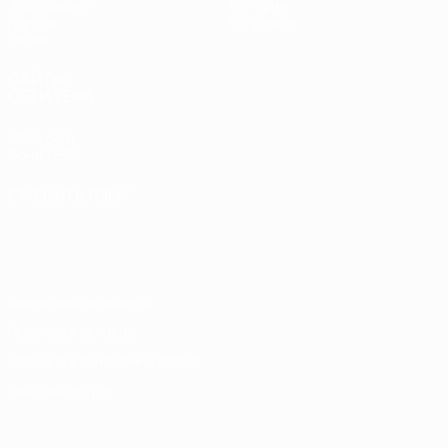
Жеребьевки
История
Группы
О турнире
Видео
САЙТЫ
СЕТИ УЕФА
UEFA.com
Фонд УЕФА
СМЕНИТЬ ЯЗЫК
Русский
English
Français
Deutsch
Русский
Español
Italiano
Português
Конфиденциальность
Правила и условия
Правила в отношении cookie
Настройки куки