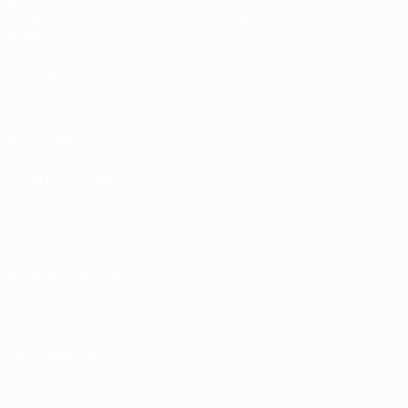
Жеребьевки
История
Группы
О турнире
Видео
САЙТЫ
СЕТИ УЕФА
UEFA.com
Фонд УЕФА
СМЕНИТЬ ЯЗЫК
Русский
English
Français
Deutsch
Русский
Español
Italiano
Português
Конфиденциальность
Правила и условия
Правила в отношении cookie
Настройки куки