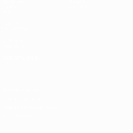
Жеребьевки
История
Группы
О турнире
Видео
САЙТЫ
СЕТИ УЕФА
UEFA.com
Фонд УЕФА
СМЕНИТЬ ЯЗЫК
Русский
English
Français
Deutsch
Русский
Español
Italiano
Português
Конфиденциальность
Правила и условия
Правила в отношении cookie
Настройки куки