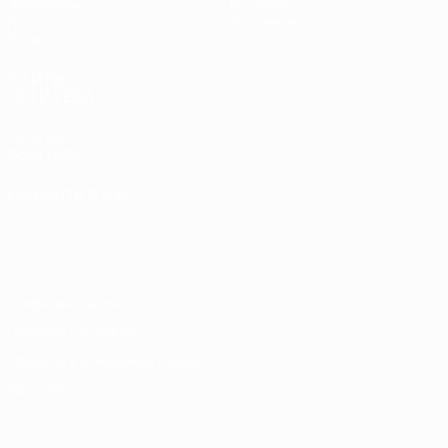
Жеребьевки
История
Группы
О турнире
Видео
САЙТЫ
СЕТИ УЕФА
UEFA.com
Фонд УЕФА
СМЕНИТЬ ЯЗЫК
Русский
English
Français
Deutsch
Русский
Español
Italiano
Português
Конфиденциальность
Правила и условия
Правила в отношении cookie
Настройки куки