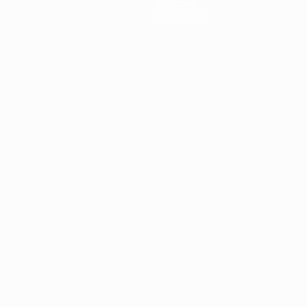
История
О турнире
Português