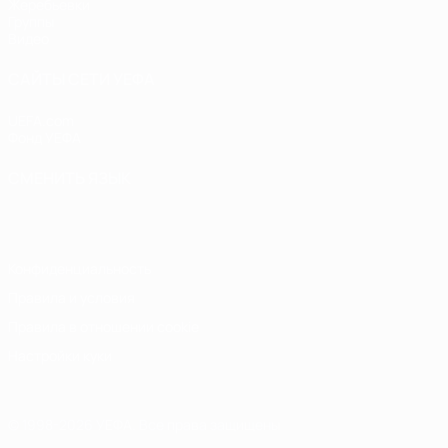
Жеребьевки
Группы
Видео
САЙТЫ СЕТИ УЕФА
UEFA.com
Фонд УЕФА
СМЕНИТЬ ЯЗЫК
Русский
English
Français
Deutsch
Русский
Español
Italiano
Конфиденциальность
Правила и условия
Правила в отношении cookie
Настройки куки
© 1998-2026 УЕФА. Все права защищены