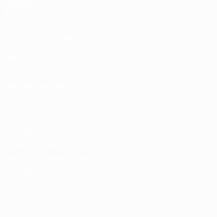
Жеребьевки
Группы
Видео
САЙТЫ СЕТИ УЕФА
UEFA.com
Фонд УЕФА
СМЕНИТЬ ЯЗЫК
Русский
English
Français
Deutsch
Русский
Español
Italiano
Конфиденциальность
Правила и условия
Правила в отношении cookie
Настройки куки
© 1998-2026 УЕФА. Все права защищены