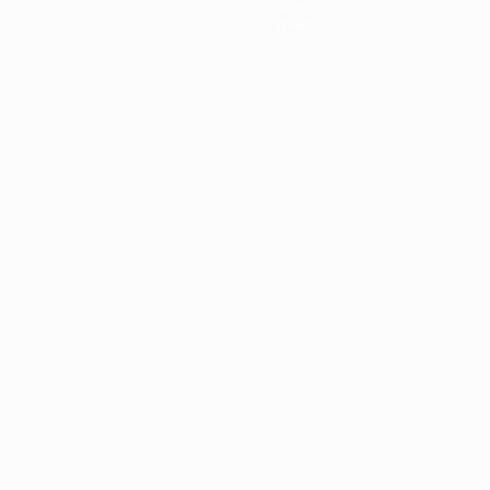
История
О турнире
Português