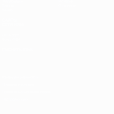
Жеребьевки
История
Группы
О турнире
Видео
САЙТЫ
СЕТИ УЕФА
UEFA.com
Фонд УЕФА
СМЕНИТЬ ЯЗЫК
Русский
English
Français
Deutsch
Русский
Español
Italiano
Português
Конфиденциальность
Правила и условия
Правила в отношении cookie
Настройки куки