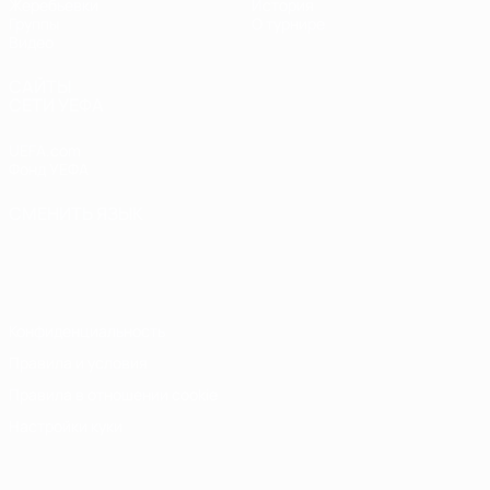
Жеребьевки
История
Группы
О турнире
Видео
САЙТЫ
СЕТИ УЕФА
UEFA.com
Фонд УЕФА
СМЕНИТЬ ЯЗЫК
Русский
English
Français
Deutsch
Русский
Español
Italiano
Português
Конфиденциальность
Правила и условия
Правила в отношении cookie
Настройки куки