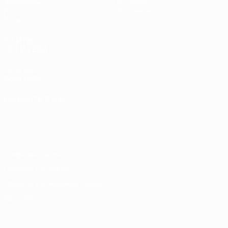
Жеребьевки
История
Группы
О турнире
Видео
САЙТЫ
СЕТИ УЕФА
UEFA.com
Фонд УЕФА
СМЕНИТЬ ЯЗЫК
Русский
English
Français
Deutsch
Русский
Español
Italiano
Português
Конфиденциальность
Правила и условия
Правила в отношении cookie
Настройки куки