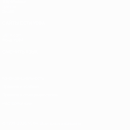
Жеребьевки
Группы
Видео
САЙТЫ СЕТИ УЕФА
UEFA.com
Фонд УЕФА
СМЕНИТЬ ЯЗЫК
Русский
English
Français
Deutsch
Русский
Español
Italiano
Конфиденциальность
Правила и условия
Правила в отношении cookie
Настройки куки
© 1998-2026 УЕФА. Все права защищены