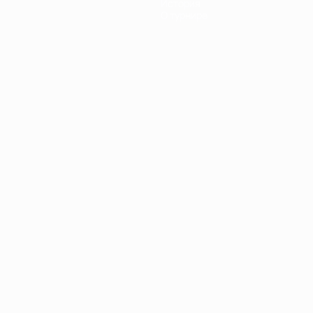
История
О турнире
Português