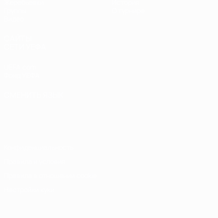
Жеребьевки
История
Группы
О турнире
Видео
САЙТЫ
СЕТИ УЕФА
UEFA.com
Фонд УЕФА
СМЕНИТЬ ЯЗЫК
Русский
English
Français
Deutsch
Русский
Español
Italiano
Português
Конфиденциальность
Правила и условия
Правила в отношении cookie
Настройки куки