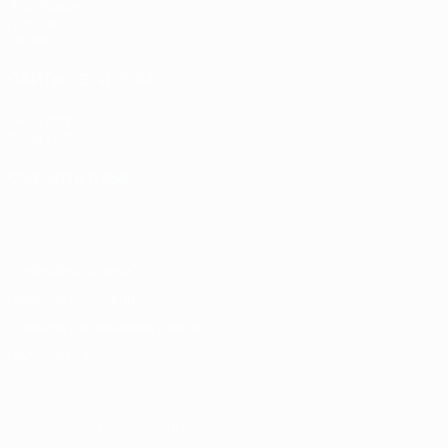
Жеребьевки
Группы
Видео
САЙТЫ СЕТИ УЕФА
UEFA.com
Фонд УЕФА
СМЕНИТЬ ЯЗЫК
Русский
English
Français
Deutsch
Русский
Español
Italiano
Конфиденциальность
Правила и условия
Правила в отношении cookie
Настройки куки
© 1998-2026 УЕФА. Все права защищены