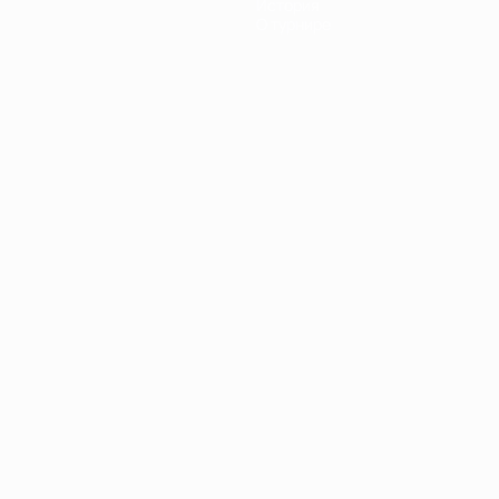
История
О турнире
Português