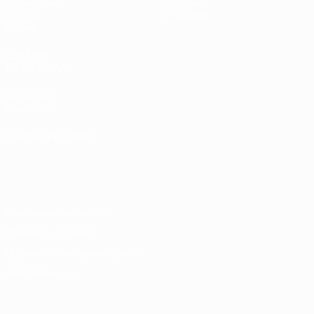
Жеребьевки
История
Группы
О турнире
Видео
САЙТЫ
СЕТИ УЕФА
UEFA.com
Фонд УЕФА
СМЕНИТЬ ЯЗЫК
Русский
English
Français
Deutsch
Русский
Español
Italiano
Português
Конфиденциальность
Правила и условия
Правила в отношении cookie
Настройки куки