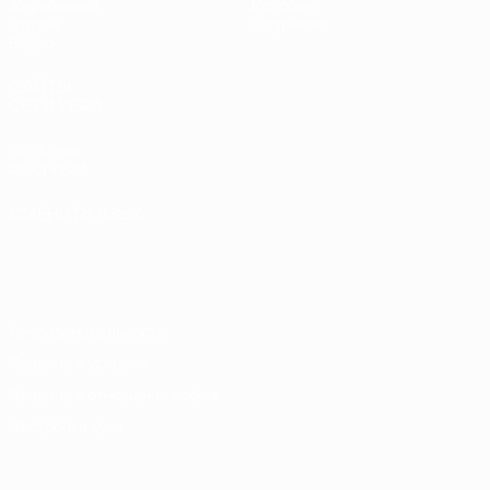
Жеребьевки
История
Группы
О турнире
Видео
САЙТЫ
СЕТИ УЕФА
UEFA.com
Фонд УЕФА
СМЕНИТЬ ЯЗЫК
Русский
English
Français
Deutsch
Русский
Español
Italiano
Português
Конфиденциальность
Правила и условия
Правила в отношении cookie
Настройки куки