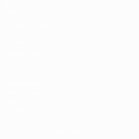
Жеребьевки
Группы
Видео
САЙТЫ СЕТИ УЕФА
UEFA.com
Фонд УЕФА
СМЕНИТЬ ЯЗЫК
Русский
English
Français
Deutsch
Русский
Español
Italiano
Конфиденциальность
Правила и условия
Правила в отношении cookie
Настройки куки
© 1998-2026 УЕФА. Все права защищены