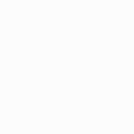
История
О турнире
Português