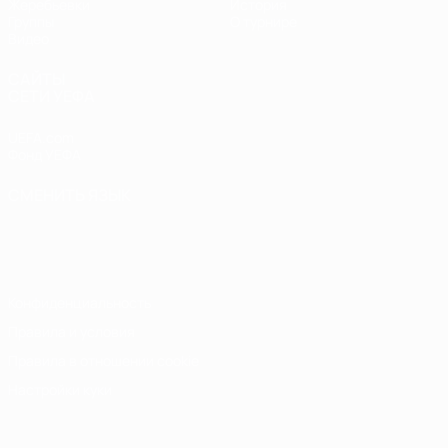
Жеребьевки
История
Группы
О турнире
Видео
САЙТЫ
СЕТИ УЕФА
UEFA.com
Фонд УЕФА
СМЕНИТЬ ЯЗЫК
Русский
English
Français
Deutsch
Русский
Español
Italiano
Português
Конфиденциальность
Правила и условия
Правила в отношении cookie
Настройки куки