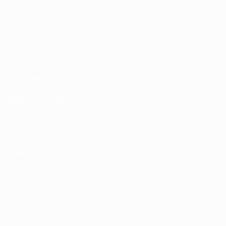
Жеребьевки
История
Группы
О турнире
Видео
САЙТЫ
СЕТИ УЕФА
UEFA.com
Фонд УЕФА
СМЕНИТЬ ЯЗЫК
Русский
English
Français
Deutsch
Русский
Español
Italiano
Português
Конфиденциальность
Правила и условия
Правила в отношении cookie
Настройки куки