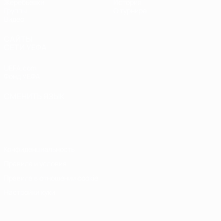
Жеребьевки
История
Группы
О турнире
Видео
САЙТЫ
СЕТИ УЕФА
UEFA.com
Фонд УЕФА
СМЕНИТЬ ЯЗЫК
Русский
English
Français
Deutsch
Русский
Español
Italiano
Português
Конфиденциальность
Правила и условия
Правила в отношении cookie
Настройки куки