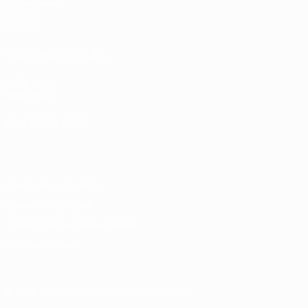
Жеребьевки
Группы
Видео
САЙТЫ СЕТИ УЕФА
UEFA.com
Фонд УЕФА
СМЕНИТЬ ЯЗЫК
Русский
English
Français
Deutsch
Русский
Español
Italiano
Конфиденциальность
Правила и условия
Правила в отношении cookie
Настройки куки
© 1998-2026 УЕФА. Все права защищены