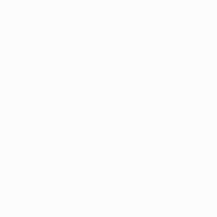
История
О турнире
Português