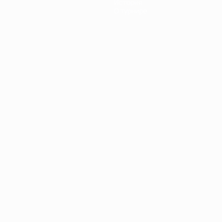
История
О турнире
Português