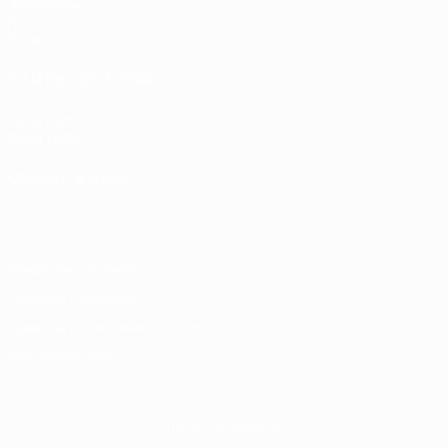
Жеребьевки
Группы
Видео
САЙТЫ СЕТИ УЕФА
UEFA.com
Фонд УЕФА
СМЕНИТЬ ЯЗЫК
Русский
English
Français
Deutsch
Русский
Español
Italiano
Конфиденциальность
Правила и условия
Правила в отношении cookie
Настройки куки
© 1998-2026 УЕФА. Все права защищены