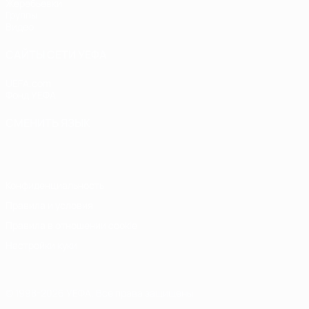
Жеребьевки
Группы
Видео
САЙТЫ СЕТИ УЕФА
UEFA.com
Фонд УЕФА
СМЕНИТЬ ЯЗЫК
Русский
English
Français
Deutsch
Русский
Español
Italiano
Конфиденциальность
Правила и условия
Правила в отношении cookie
Настройки куки
© 1998-2026 УЕФА. Все права защищены