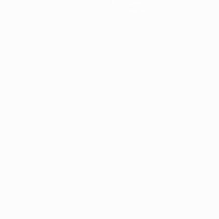
История
О турнире
Português