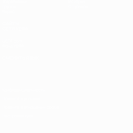
Жеребьевки
История
Группы
О турнире
Видео
САЙТЫ
СЕТИ УЕФА
UEFA.com
Фонд УЕФА
СМЕНИТЬ ЯЗЫК
Русский
English
Français
Deutsch
Русский
Español
Italiano
Português
Конфиденциальность
Правила и условия
Правила в отношении cookie
Настройки куки