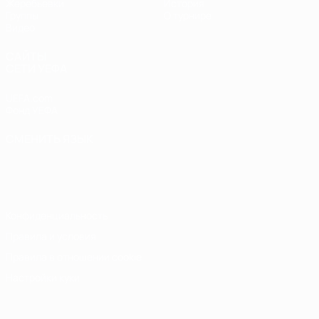
Жеребьевки
История
Группы
О турнире
Видео
САЙТЫ
СЕТИ УЕФА
UEFA.com
Фонд УЕФА
СМЕНИТЬ ЯЗЫК
Русский
English
Français
Deutsch
Русский
Español
Italiano
Português
Конфиденциальность
Правила и условия
Правила в отношении cookie
Настройки куки