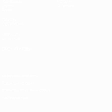
Жеребьевки
История
Группы
О турнире
Видео
САЙТЫ
СЕТИ УЕФА
UEFA.com
Фонд УЕФА
СМЕНИТЬ ЯЗЫК
Русский
English
Français
Deutsch
Русский
Español
Italiano
Português
Конфиденциальность
Правила и условия
Правила в отношении cookie
Настройки куки