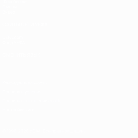
Жеребьевки
Группы
Видео
САЙТЫ СЕТИ УЕФА
UEFA.com
Фонд УЕФА
СМЕНИТЬ ЯЗЫК
Русский
English
Français
Deutsch
Русский
Español
Italiano
Конфиденциальность
Правила и условия
Правила в отношении cookie
Настройки куки
© 1998-2026 УЕФА. Все права защищены