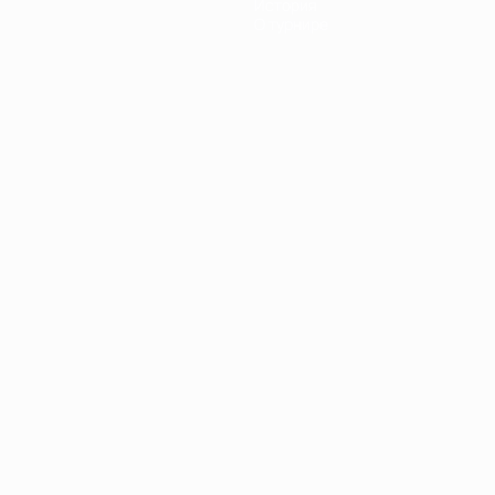
История
О турнире
Português