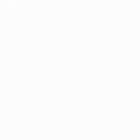
Жеребьевки
История
Группы
О турнире
Видео
САЙТЫ
СЕТИ УЕФА
UEFA.com
Фонд УЕФА
СМЕНИТЬ ЯЗЫК
Русский
English
Français
Deutsch
Русский
Español
Italiano
Português
Конфиденциальность
Правила и условия
Правила в отношении cookie
Настройки куки