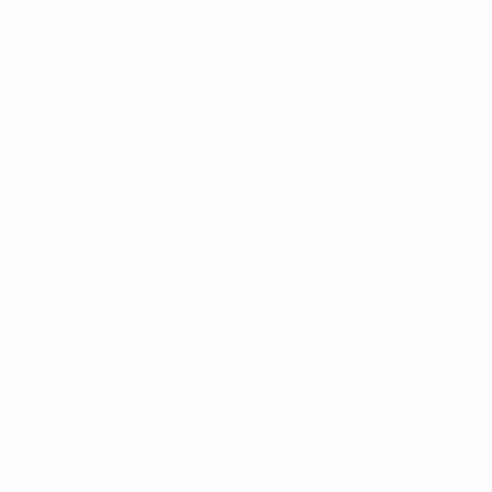
Жеребьевки
История
Группы
О турнире
Видео
САЙТЫ
СЕТИ УЕФА
UEFA.com
Фонд УЕФА
СМЕНИТЬ ЯЗЫК
Русский
English
Français
Deutsch
Русский
Español
Italiano
Português
Конфиденциальность
Правила и условия
Правила в отношении cookie
Настройки куки