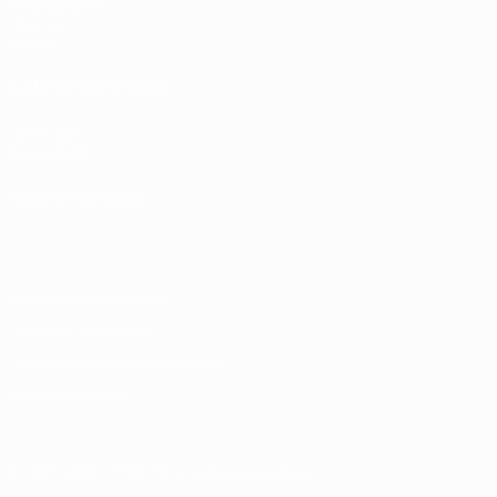
Жеребьевки
Группы
Видео
САЙТЫ СЕТИ УЕФА
UEFA.com
Фонд УЕФА
СМЕНИТЬ ЯЗЫК
Русский
English
Français
Deutsch
Русский
Español
Italiano
Конфиденциальность
Правила и условия
Правила в отношении cookie
Настройки куки
© 1998-2026 УЕФА. Все права защищены