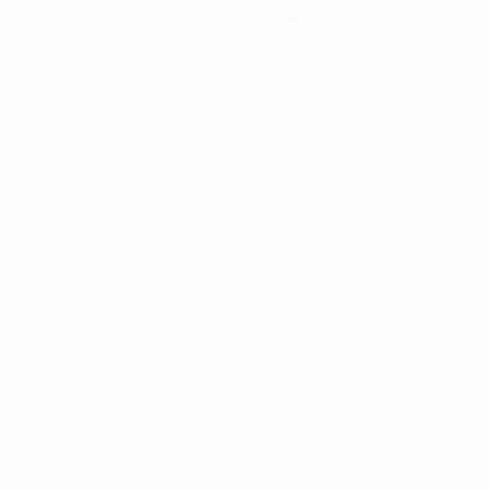
История
О турнире
Português