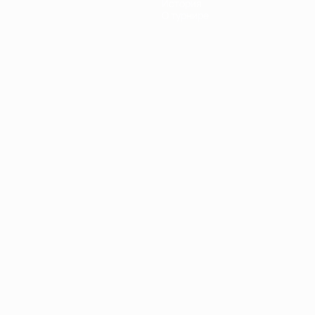
История
О турнире
Português