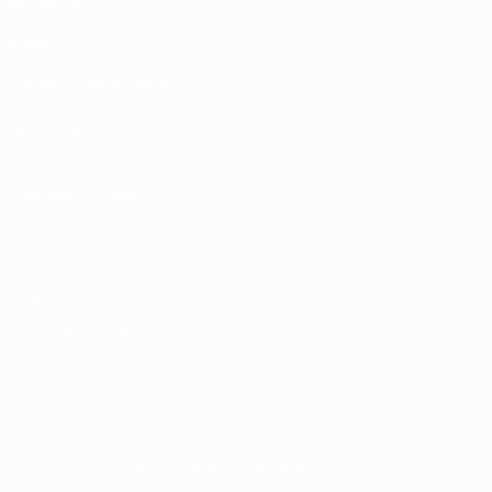
Жеребьевки
Группы
Видео
САЙТЫ СЕТИ УЕФА
UEFA.com
Фонд УЕФА
СМЕНИТЬ ЯЗЫК
Русский
English
Français
Deutsch
Русский
Español
Italiano
Конфиденциальность
Правила и условия
Правила в отношении cookie
Настройки куки
© 1998-2026 УЕФА. Все права защищены