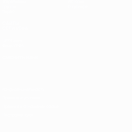
Жеребьевки
История
Группы
О турнире
Видео
САЙТЫ
СЕТИ УЕФА
UEFA.com
Фонд УЕФА
СМЕНИТЬ ЯЗЫК
Русский
English
Français
Deutsch
Русский
Español
Italiano
Português
Конфиденциальность
Правила и условия
Правила в отношении cookie
Настройки куки