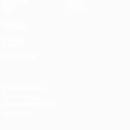
Жеребьевки
История
Группы
О турнире
Видео
САЙТЫ
СЕТИ УЕФА
UEFA.com
Фонд УЕФА
СМЕНИТЬ ЯЗЫК
Русский
English
Français
Deutsch
Русский
Español
Italiano
Português
Конфиденциальность
Правила и условия
Правила в отношении cookie
Настройки куки