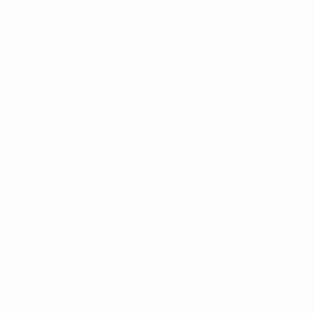
Жеребьевки
История
Группы
О турнире
Видео
САЙТЫ
СЕТИ УЕФА
UEFA.com
Фонд УЕФА
СМЕНИТЬ ЯЗЫК
Русский
English
Français
Deutsch
Русский
Español
Italiano
Português
Конфиденциальность
Правила и условия
Правила в отношении cookie
Настройки куки