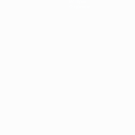
История
О турнире
Português