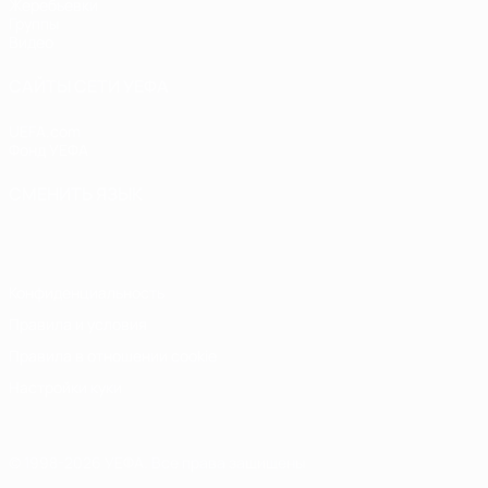
Жеребьевки
Группы
Видео
САЙТЫ СЕТИ УЕФА
UEFA.com
Фонд УЕФА
СМЕНИТЬ ЯЗЫК
Русский
English
Français
Deutsch
Русский
Español
Italiano
Конфиденциальность
Правила и условия
Правила в отношении cookie
Настройки куки
© 1998-2026 УЕФА. Все права защищены