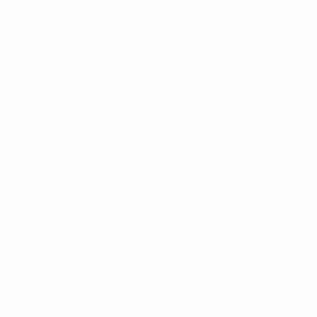
Жеребьевки
История
Группы
О турнире
Видео
САЙТЫ
СЕТИ УЕФА
UEFA.com
Фонд УЕФА
СМЕНИТЬ ЯЗЫК
Русский
English
Français
Deutsch
Русский
Español
Italiano
Português
Конфиденциальность
Правила и условия
Правила в отношении cookie
Настройки куки